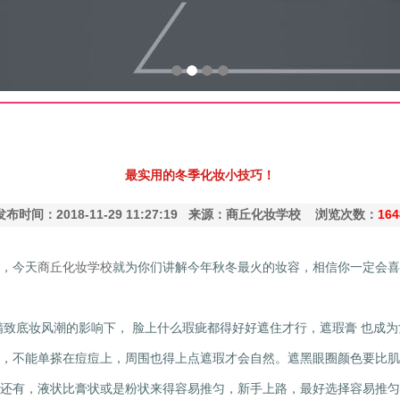
最实用的冬季化妆小技巧！
发布时间：2018-11-29 11:27:19 来源：商丘化妆学校 浏览次数：
164
，今天
商丘化妆学校
就为你们讲解今年秋冬最火的妆容，相信你一定会
精致底妆风潮的影响下， 脸上什么瑕疵都得好好遮住才行，遮瑕膏 也成
，不能单搽在痘痘上，周围也得上点遮瑕才会自然。遮黑眼圈颜色要比肌
还有，液状比膏状或是粉状来得容易推匀，新手上路，最好选择容易推匀