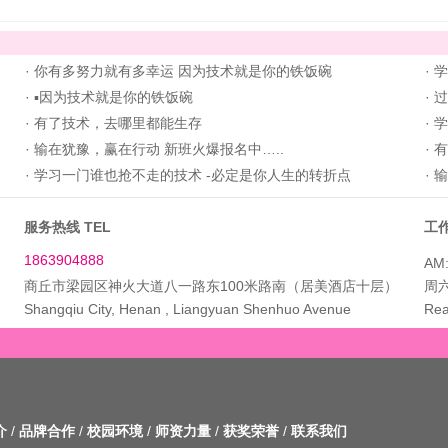
·
你有多努力就有多幸运 因为技术就是你的铁饭碗
·
学
·
▪因为技术就是你的铁饭碗
·
过
·
有了技术，去哪里都能生存
·
学
·
输在犹豫，赢在行动 新班火爆报名中…..
·
有
·
学习一门谁也抢不走的技术 -必定是你人生的转折点
·
输
服务热线 TEL
工作
1863904888
AM:
商丘市梁园区神火大道八一路东100米路南（居美酒店十层）
周
Shangqiu City, Henan , Liangyuan Shenhuo Avenue
Rea
介
/
品牌合作
/
校园环境
/
师资力量
/
获奖荣誉
/
联系我们