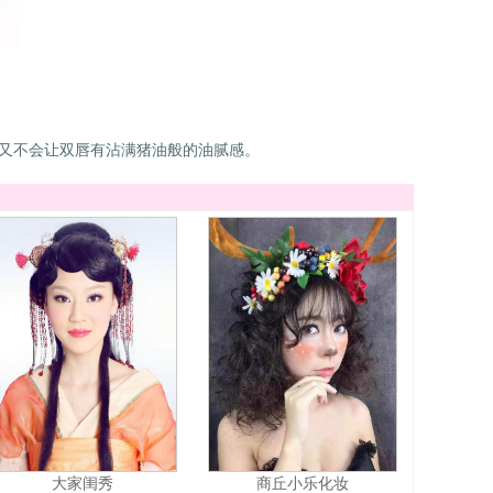
，又不会让双唇有沾满猪油般的油腻感。
大家闺秀
商丘小乐化妆