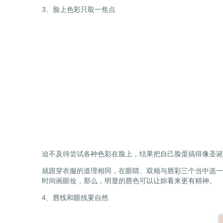
3、脸上色彩只取一焦点
迫不及待尝试各种色彩在脸上，结果把自己脸蛋搞得像圣诞
就跟穿衣服的道理相同，在眼睛、双颊与唇彩三个当中选一
时间画眼妆，那么，明显的唇色可以让妳看来更有精神。
4、唇线和眼线要自然