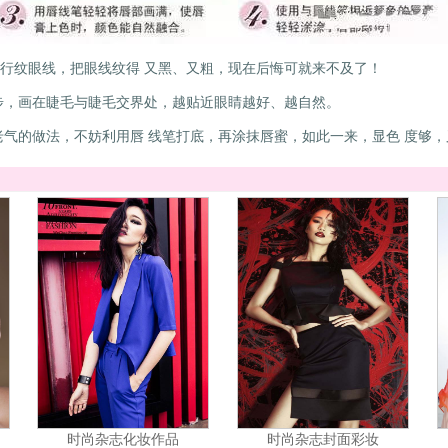
行纹眼线，把眼线纹得 又黑、又粗，现在后悔可就来不及了！
步，画在睫毛与睫毛交界处，越贴近眼睛越好、越自然。
老气的做法，不妨利用唇 线笔打底，再涂抹唇蜜，如此一来，显色 度够
时尚杂志化妆作品
时尚杂志封面彩妆